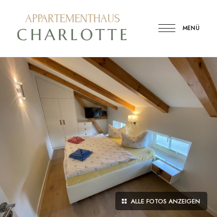
MENÜ
Ferienwohnung
Appartementhaus
in
der
Charlotte
Binzer
Bucht
ALLE FOTOS ANZEIGEN