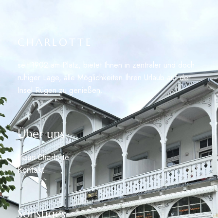
CHARLOTTE
seit 1902 am Platz, bietet Ihnen in zentraler und doch
ruhiger Lage, alle Möglichkeiten Ihren Urlaub auf der
Insel Rügen zu genießen.
Über uns
Haus Charlotte
Kontakt
Sonstiges