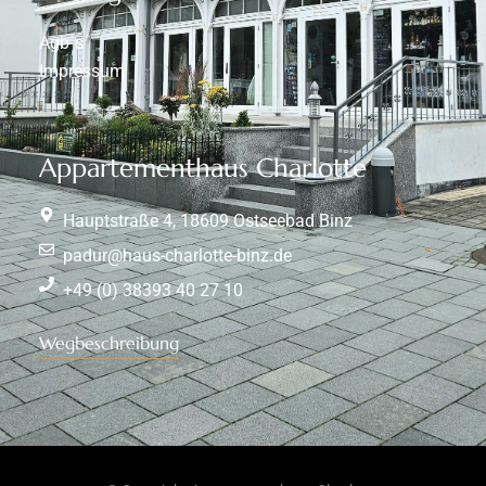
Agb´s
Impressum
Appartementhaus Charlotte
Hauptstraße 4, 18609 Ostseebad Binz
padur@haus-charlotte-binz.de
+49 (0) 38393 40 27 10
Wegbeschreibung