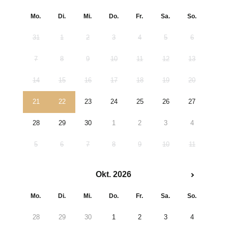
Mo.
Di.
Mi.
Do.
Fr.
Sa.
So.
31
1
2
3
4
5
6
7
8
9
10
11
12
13
14
15
16
17
18
19
20
21
22
23
24
25
26
27
28
29
30
1
2
3
4
5
6
7
8
9
10
11
Okt. 2026
Mo.
Di.
Mi.
Do.
Fr.
Sa.
So.
28
29
30
1
2
3
4